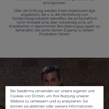
ermöglichen.
Über die Stiftung werden ihnen Arbeitsverträge
angeboten, die u. a. die Herstellung von
Solidaritätsprodukten betreffen, die wirtschaftlich
nicht rentabel sind, aber notwendig sind, um
Krankheiten in bestimmten Bevölkerungsgruppen zu
behandeln, die sonst keinen Zugang zu diesen
Produkten hätten.
Bei Sesderma verwenden wir unsere eigenen und
Cookies von Dritten, um Ihre Nutzung unserer
Website zu verbessern und zu analysieren. Sie
können sie ablehnen oder weitere Informationen