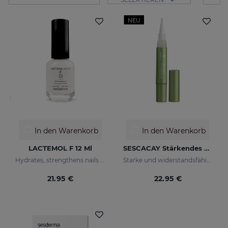
NEU
In den Warenkorb
In den Warenkorb
LACTEMOL F 12 Ml
SESCACAY Stärkendes Nagelserum
Hydrates, strengthens nails making them more flexible and resilient.
Starke und widerstandsfähige Nägel
21.95 €
22.95 €