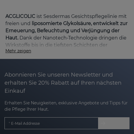
ACGLICOLIC
ist Sesdermas Gesichtspflegelinie mit
freien und
liposomierte Glykolsäure, entwickelt zur
Erneuerung, Befeuchtung und Verjüngung der
Haut.
Dank der Nanotech-Technologie dringen die
Wirkstoffe bis in die tiefsten Schichten der
Mehr zeigen
Epidermis vor und gewährleisten so maximale
Wirksamkeit bei hoher Verträglichkeit.
Hauptvorteile der ACGLICOLIC-Linie
Abonnieren Sie unseren Newsletter und
erhalten Sie 20% Rabatt auf Ihren nächsten
Einkauf
Zellerneuerung
: Glykolsäure peelt sanft,
entfernt abgestorbene Zellen und stimuliert
Erhalten Sie Neuigkeiten, exklusive Angebote und Tipps für
die Regeneration.
die Pflege Ihrer Haut.
Tiefe Feuchtigkeitsversorgung
: Inhaltsstoffe
E-Mail Addresse
wie Hyaluronsäure und Vitamin E halten die
Haut hydratisiert und weich.