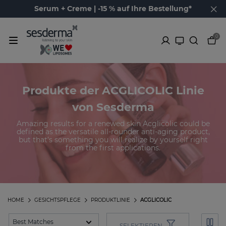
Serum + Creme | -15 % auf Ihre Bestellung*
0
Produkte der ACGLICOLIC Linie
von Sesderma
Amazing results for a renewed skin Acglicolic could be
defined as the versatile all-rounder anti-aging product,
but that’s something you will realize by yourself right
from the first applications.
HOME
GESICHTSPFLEGE
PRODUKTLINIE
ACGLICOLIC
SELEKTIEREN