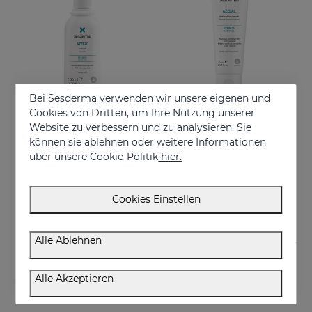
Bei Sesderma verwenden wir unsere eigenen und
Cookies von Dritten, um Ihre Nutzung unserer
Website zu verbessern und zu analysieren. Sie
In den Warenkorb
In den Warenkorb
können sie ablehnen oder weitere Informationen
über unsere Cookie-Politik
hier.
AZELAC Lotion
AZELAC Anti-Redness Mask
Geeignet für fettige oder zu Akne neigende Haut
Intensiv feuchtigkeitsspendende Maske speziell für empfindliche, reaktive und gerötete Haut
26.95 €
29.95 €
Cookies Einstellen
Alle Ablehnen
Alle Akzeptieren