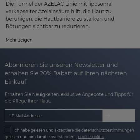
Die Formel der AZELAC Linie mit liposomal
verkapselter Azelainsäure hilft, die Haut zu
beruhigen, die Hautbarriere zu stärken und
Rötungen sichtbar zu reduzieren.
Was ist Azelainsäure und wie wirkt sie auf
Mehr zeigen
die Haut?
Azelainsäure ist ein natürlicher Wirkstoff mit
vielfältigen dermatologischen Vorteilen:
Abonnieren Sie unseren Newsletter und
erhalten Sie 20% Rabatt auf Ihren nächsten
Einkauf
Beruhigend:
Lindert Rötungen, Brennen und
Hitzegefühle.
Erhalten Sie Neuigkeiten, exklusive Angebote und Tipps für
die Pflege Ihrer Haut.
Sebumregulierend:
Kontrolliert die
Talgproduktion und normalisiert die
E-Mail Addresse
Verhornung.
Ich habe gelesen und akzeptiere die
Sanft depigmentierend:
Hellt Pigmentflecken
datenschutzbestimmungen
gelesen und bin damit einverstanden. ,
cookie-politik
,
auf und sorgt für ein gleichmäßigeres