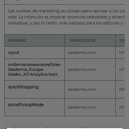
Las cookies de marketing se utilizan para rastrear a los visi
web. La intención es mostrar anuncios relevantes y atractivo
individual, y por lo tanto, más valiosos para los editores y t
NOMBRE
PROVEEDOR
TIPO
cquid
sesderma.com
HTTP
on/demandware.store/Sites-
Sesderma_Europe-
sesderma.com
HTTP
Site/en_AT/ Analytics-Start
quickShopping
sesderma.com
PIXE
storePickupMode
sesderma.com
HTTP