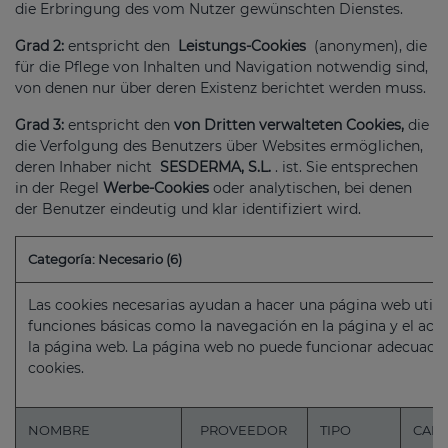
die Erbringung des vom Nutzer gewünschten Dienstes.
Grad 2:
entspricht den
Leistungs-Cookies
(anonymen), die
für die Pflege von Inhalten und Navigation notwendig sind,
von denen nur über deren Existenz berichtet werden muss.
Grad 3:
entspricht den
von Dritten verwalteten Cookies,
die
die Verfolgung des Benutzers über Websites ermöglichen,
deren Inhaber nicht
SESDERMA, S.L.
. ist. Sie entsprechen
in der Regel
Werbe-Cookies
oder analytischen, bei denen
der Benutzer eindeutig und klar identifiziert wird.
Categoría: Necesario (6)
Las cookies necesarias ayudan a hacer una página web utili
funciones básicas como la navegación en la página y el acc
la página web. La página web no puede funcionar adecuada
cookies.
NOMBRE
PROVEEDOR
TIPO
CAD