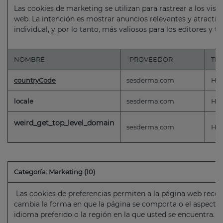
Las cookies de marketing se utilizan para rastrear a los visi
web. La intención es mostrar anuncios relevantes y atractivo
individual, y por lo tanto, más valiosos para los editores y t
NOMBRE
PROVEEDOR
TI
countryCode
sesderma.com
HT
locale
sesderma.com
HT
weird_get_top_level_domain
sesderma.com
HT
Categoría: Marketing (10)
Las cookies de preferencias permiten a la página web reco
cambia la forma en que la página se comporta o el aspecto
idioma preferido o la región en la que usted se encuentra.