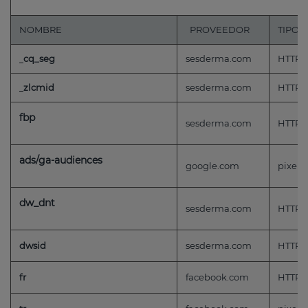
NOMBRE
PROVEEDOR
TIPO
cq_seg
sesderma.com
HTTP
zlcmid
sesderma.com
HTTP
fbp
sesderma.com
HTTP
ads/ga-audiences
google.com
pixel
dw_dnt
sesderma.com
HTTP
dwsid
sesderma.com
HTTP
fr
facebook.com
HTTP