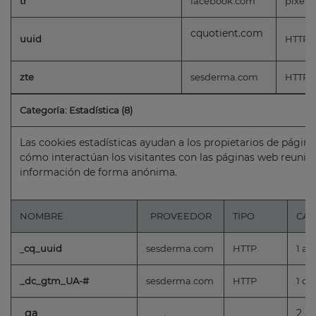
tr
facebook.com
pixel
cquotient.com
uuid
HTTP
zte
sesderma.com
HTTP
Categoría: Estadística (8)
Las cookies estadísticas ayudan a los propietarios de pági
cómo interactúan los visitantes con las páginas web reuni
información de forma anónima.
NOMBRE
PROVEEDOR
TIPO
CAD
cq_uuid
sesderma.com
HTTP
1 añ
_dc_gtm_UA-#
sesderma.com
HTTP
1 dí
_ga
2 a