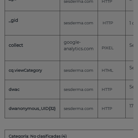
sesderma.com
HTTP
_gid
sesderma.com
HTTP
1 dí
google-
collect
Ses
PIXEL
analytics.com
Ses
cq.viewCategory
sesderma.com
HTML
Ses
dwac
sesderma.com
HTTP
179 
dwanonymous_UID{32}
sesderma.com
HTTP
Categoría: No clasificadas (4)