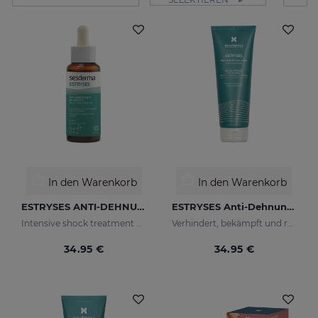
In den Warenkorb
In den Warenkorb
ESTRYSES ANTI-DEHNUNGSSTREIFEN-SERUM FORTE 50 ML
ESTRYSES Anti-Dehnungsstreifen-Creme
Intensive shock treatment of stretch marks shock (pearly white).
Verhindert, bekämpft und repariert Dehnungsstreifen, die durch Schwangerschaft, Stillzeit, Fettleibigkeit, Ernährung, Wachstumsperioden (Pubertät), Sport usw. verursacht werden.
34.95 €
34.95 €