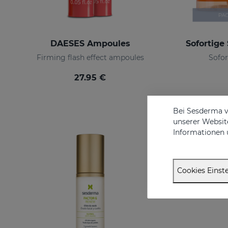
DAESES Ampoules
Firming flash effect ampoules
Sofor
27.95 €
Bei Sesderma v
unserer Website
Informationen 
Cookies Einste