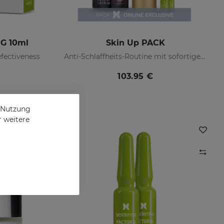
 G 10ml
Skin Up PACK
efectiveness
Anti-Schlaffheits-Routine mit sofortigem Straffungseffekt
103.95 €
e Nutzung
r weitere