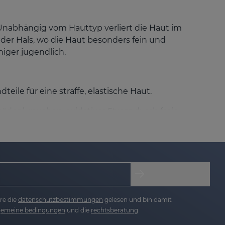
 Unabhängig vom Hauttyp verliert die Haut im
 der Hals, wo die Haut besonders fein und
niger jugendlich.
teile für eine straffe, elastische Haut.
n), rauchen, oxidativer Stress durch freie
e Hauterschlaffung zuerst sichtbar wird, sind:
re die
datenschutzbestimmungen
gelesen und bin damit
stigkeit und Elastizität der Haut spürbar zu
lgemeine bedingungen
und die
rechtsberatung