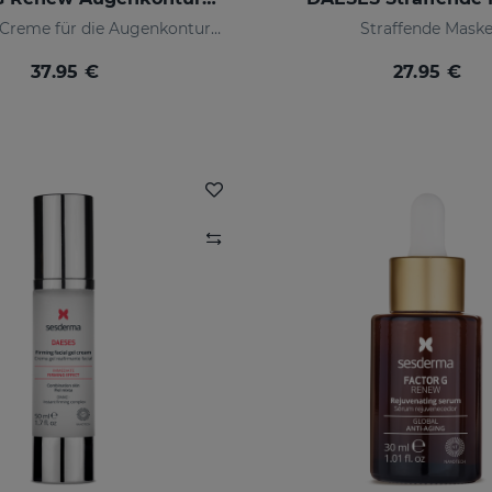
Anti-Aging-Creme für die Augenkonturen
Straffende Mask
37.95 €
27.95 €