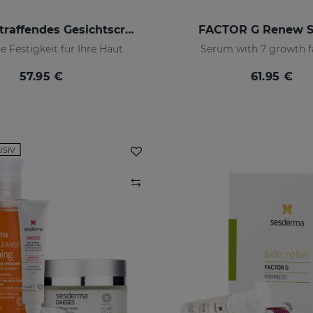
DAESES Straffendes Gesichtscremegel
FACTOR G Renew 
e Festigkeit für Ihre Haut
Serum with 7 growth f
57.95 €
61.95 €
USIV