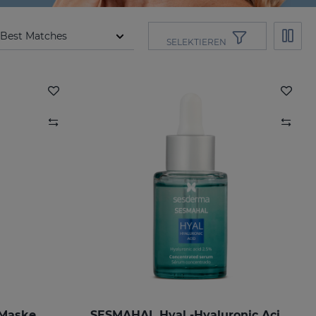
SELEKTIEREN
 Maske
SESMAHAL Hyal -Hyaluronic Acid 2.5%