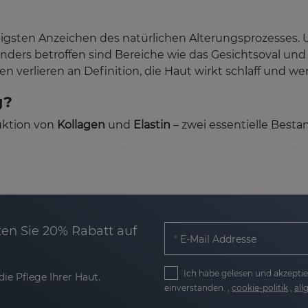
ligsten Anzeichen des natürlichen Alterungsprozesses.
onders betroffen sind Bereiche wie das Gesichtsoval und
n verlieren an Definition, die Haut wirkt schlaff und we
g?
uktion von
Kollagen
und
Elastin
– zwei essentielle Bestand
schleunigen: Übermäßige Sonneneinstrahlung (UV-Schäde
ährung und Lebensweise, typische Bereiche. In denen di
lider.
ndliche Spannkraft und Kontur.
en Sie 20% Rabatt auf
E-Mail Addresse
ht bekämpfen?
Ich habe gelesen und akzeptie
 moderner Technologie entwickelt, die helfen, die Fe
ie Pflege Ihrer Haut.
nden Effekt und stärken die Haut langfristig.
einverstanden. ,
cookie-politik
,
al