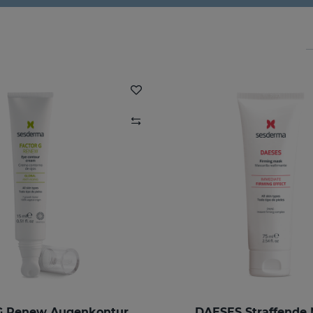
FACTOR G Renew Augenkonturencreme
DAESES Straffende