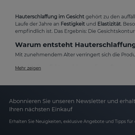
Hauterschlaffung im Gesicht
gehört zu den auffäl
Laufe der Jahre an
Festigkeit
und
Elastizität
. Bes
empfindlich ist. Das Ergebnis: Die Gesichtskonture
Warum entsteht Hauterschlaffun
Mit zunehmendem Alter verringert sich die Prod
Verschiedene Faktoren können diesen Prozess be
Mehr zeigen
Radikale, genetische Veranlagung, ungesunde Ern
das Gesichtsoval, die Wangen, der Hals, die Augen
So verliert das Gesicht nach und nach seine juge
Abonnieren Sie unseren Newsletter und erhalt
Wie kann man Hauterschlaffung im Gesic
Ihren nächsten Einkauf
Bei
Sesderma
haben wir innovative Formeln mit
Erhalten Sie Neuigkeiten, exklusive Angebote und Tipps für d
verbessern. Sie bieten einen sofortigen straffe