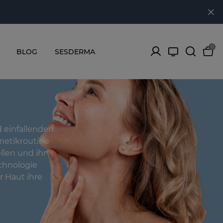
0
BLOG
SESDERMA
d einfallenden
metikroutine
llen und ihr
chnologie
r Haut ihre