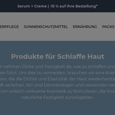
Serum + Creme | -15 % auf Ihre Bestellung*
ERPFLEGE
SONNENSCHUTZMITTEL
ERNÄHRUNG
PACKS
Produkte für Schlaffe Haut
ut nehmen Dicke und Festigkeit ab, was zu schlaffen un
en führt. Um dies zu vermeiden, brauchen wir eine Kos
en, die die Dichte und Elastizität der Haut wiederherste
ft verleihen. Wir sind Dermatologen und verwenden te
um wirklich wirksame Kosmetik zu formulieren, die Ihre
natürliche Festigkeit zurückgeben.