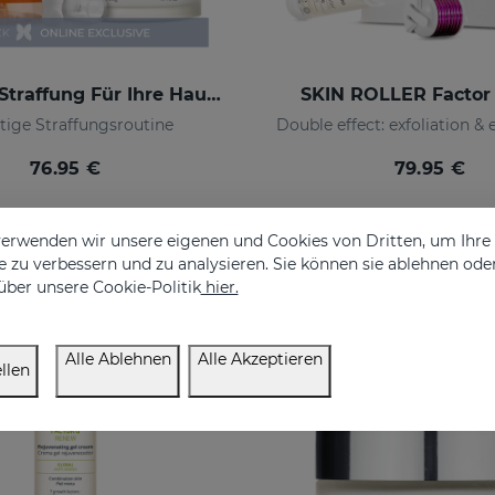
Sofortige Straffung Für Ihre Haut PACK
SKIN ROLLER Factor
tige Straffungsroutine
Double effect: exfoliation & 
76.95 €
79.95 €
erwenden wir unsere eigenen und Cookies von Dritten, um Ihr
 zu verbessern und zu analysieren. Sie können sie ablehnen ode
über unsere Cookie-Politik
hier.
Alle Ablehnen
Alle Akzeptieren
llen