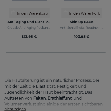
In den Warenkorb
In den Warenkorb
Anti-Aging Und Glanz-PACK
Skin Up PACK
Globale Anti-Aging Packung für Tag und Nacht
Anti-Schlaffheits-Routine mit sofortigem Straffungseffekt
123.95 €
103.95 €
Die Hautalterung ist ein natürlicher Prozess, der
mit der Zeit die Elastizität, Festigkeit und
Jugendlichkeit der Haut beeinträchtigt. Das
Auftreten von
Falten
,
Erschlaffung
und
Volumenverlust
sind einige der ersten sichtbaren
Mehr zeigen
Anzeichen. Wir bei Sesderma kennen diese