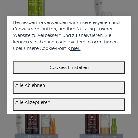
Bei Sesderma verwenden wir unsere eigenen und
Cookies von Dritten, um Ihre Nutzung unserer
Website zu verbessern und zu analysieren. Sie
In den Warenkorb
In den Warenkorb
können sie ablehnen oder weitere Informationen
über unsere Cookie-Politik
hier.
FACTOR G Renew Bio-Stimulating Ampoules. Weekly Plan
FACTOR G Renew Augenkonturencreme
Ampullen mit straffender Flash-Wirkung.
Anti-Aging-Creme für die Augenkonturen
32.95 €
37.95 €
Cookies Einstellen
Alle Ablehnen
ONLINE EXKLUSIV
ONLINE EXKLUSIV
Alle Akzeptieren