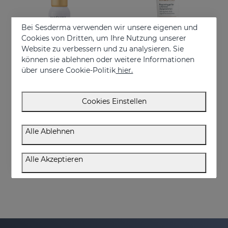
Bei Sesderma verwenden wir unsere eigenen und
Cookies von Dritten, um Ihre Nutzung unserer
Website zu verbessern und zu analysieren. Sie
können sie ablehnen oder weitere Informationen
über unsere Cookie-Politik
hier.
In den Warenkorb
In den Warenkorb
Cookies Einstellen
VITISES KT
VITISES Ecad Gel 100 Ml
Skin pigmentation accelerator
Liposome gel for hypopigmented skins
Alle Ablehnen
75.95 €
57.95 €
Alle Akzeptieren