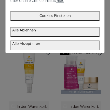
über unsere Cookie-Politik
hier.
In den Warenkorb
In den Warenkorb
Cookies Einstellen
Tschüss Pigmentflecken PACK
REPASKIN Transparent Spray LSF50
Anti-Flecken-Routine mit Lichtschutz
Körper-Sonnenschutzspray
Alle Ablehnen
98.95 €
29.95 €
Alle Akzeptieren
NEU
ONLINE EXKLUSIV
In den Warenkorb
In den Warenkorb