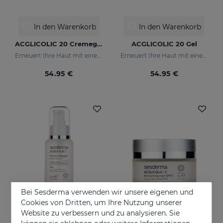
In den Warenkorb
In den Warenkorb
ACGLICOLIC 20 Cremegel
ACGLICOLIC 20 Gel
Erneuert Ihre Haut mit einer noch nie dagewesenen Wirksamkeit
Erneuert Ihre Haut mit einer noch nie dagewesenen Wirksamkeit
54.95 €
54.95 €
Bei Sesderma verwenden wir unsere eigenen und
Cookies von Dritten, um Ihre Nutzung unserer
Website zu verbessern und zu analysieren. Sie
In den Warenkorb
In den Warenkorb