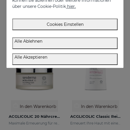
können sie ablehnen oder weitere Informationen
ACGLICOLIC S Reinigungstücher
ACGLICOLIC 20 Feuchtigkeitscreme LSF 15
über unsere Cookie-Politik
hier.
Erneuert Ihre Haut mit einer noch nie dagewesenen Wirksamkeit
Erneuert Ihre Haut mit einer noch nie dagewesenen Wirksamkeit
52.95 €
54.95 €
Cookies Einstellen
Alle Ablehnen
Alle Akzeptieren
In den Warenkorb
In den Warenkorb
ACGLICOLIC 20 Nährcreme
ACGLICOLIC Classic Reinigungsmilch
Maximale Erneuerung für reife Haut
Erneuert Ihre Haut mit einer noch nie dagewesenen Wirksamkeit.