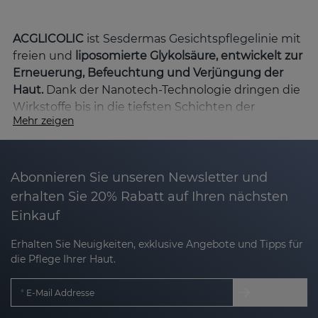
ACGLICOLIC
ist Sesdermas Gesichtspflegelinie mit
freien und
liposomierte Glykolsäure, entwickelt zur
Erneuerung, Befeuchtung und Verjüngung der
Haut.
Dank der Nanotech-Technologie dringen die
Wirkstoffe bis in die tiefsten Schichten der
Mehr zeigen
Epidermis vor und gewährleisten so maximale
Wirksamkeit bei hoher Verträglichkeit.
Hauptvorteile der ACGLICOLIC-Linie
Abonnieren Sie unseren Newsletter und
erhalten Sie 20% Rabatt auf Ihren nächsten
Einkauf
Zellerneuerung
: Glykolsäure peelt sanft,
entfernt abgestorbene Zellen und stimuliert
Erhalten Sie Neuigkeiten, exklusive Angebote und Tipps für
die Regeneration.
die Pflege Ihrer Haut.
Tiefe Feuchtigkeitsversorgung
: Inhaltsstoffe
E-Mail Addresse
wie Hyaluronsäure und Vitamin E halten die
Haut hydratisiert und weich.