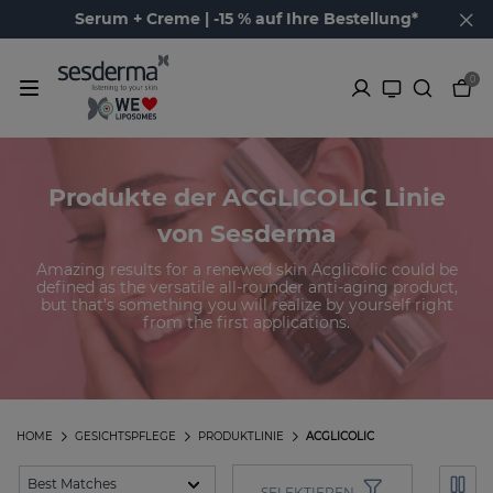
Serum + Creme | -15 % auf Ihre Bestellung*
0
Produkte der ACGLICOLIC Linie
von Sesderma
Amazing results for a renewed skin Acglicolic could be
defined as the versatile all-rounder anti-aging product,
but that’s something you will realize by yourself right
from the first applications.
HOME
GESICHTSPFLEGE
PRODUKTLINIE
ACGLICOLIC
SELEKTIEREN