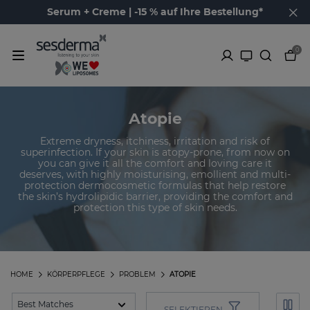
Serum + Creme | -15 % auf Ihre Bestellung*
0
Atopie
Extreme dryness, itchiness, irritation and risk of
superinfection. If your skin is atopy-prone, from now on
you can give it all the comfort and loving care it
deserves, with highly moisturising, emollient and multi-
protection dermocosmetic formulas that help restore
the skin’s hydrolipidic barrier, providing the comfort and
protection this type of skin needs.
HOME
KÖRPERPFLEGE
PROBLEM
ATOPIE
SELEKTIEREN