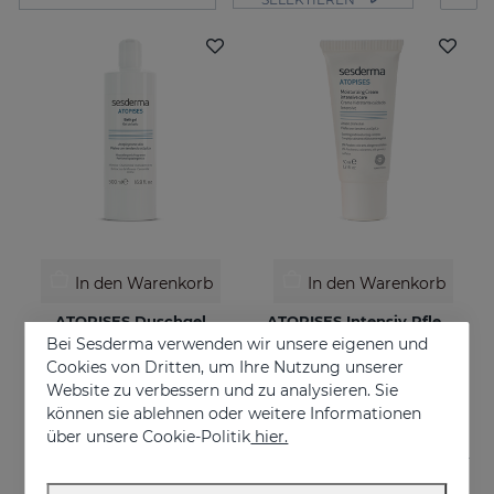
In den Warenkorb
In den Warenkorb
ATOPISES Duschgel
ATOPISES Intensiv Pflegende Feuchtigkeitscreme
Bei Sesderma verwenden wir unsere eigenen und
Für zu Atopie neigende Haut
Für zu Atopie neigende Haut
Cookies von Dritten, um Ihre Nutzung unserer
12.95 €
26.95 €
Website zu verbessern und zu analysieren. Sie
können sie ablehnen oder weitere Informationen
über unsere Cookie-Politik
hier.