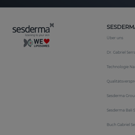
SESDERM
Über uns
Dr. Gabriel Ser
Technologie N
Qualitätsversp
Sesderma Grou
Sesderma Bali S
Buch Gabriel S