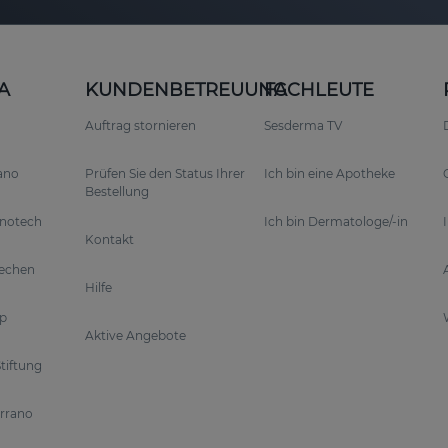
A
KUNDENBETREUUNG
FACHLEUTE
Auftrag stornieren
Sesderma TV
rano
Prüfen Sie den Status Ihrer
Ich bin eine Apotheke
Bestellung
anotech
Ich bin Dermatologe/-in
Kontakt
rechen
Hilfe
p
Aktive Angebote
tiftung
errano