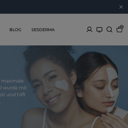
0
BLOG
SESDERMA
t maximale
ol wurde mit
it und hilft
.