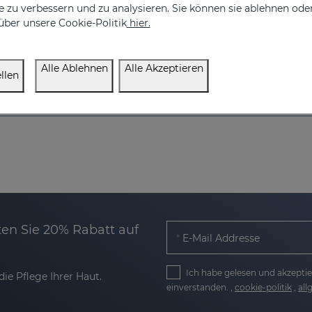
 zu verbessern und zu analysieren. Sie können sie ablehnen ode
über unsere Cookie-Politik
hier.
Alle Ablehnen
Alle Akzeptieren
llen
en Sie 20% Rabatt auf
E-Mail Addresse
Ich habe gelesen und akzeptie
ie Pflege Ihrer Haut.
einverstanden. ,
cookie-politik
,
al