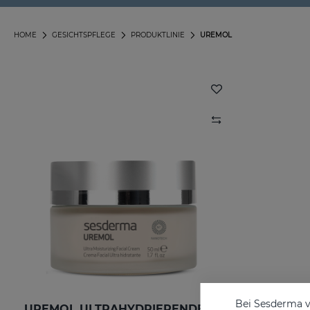
HOME
GESICHTSPFLEGE
PRODUKTLINIE
UREMOL
Bei Sesderma v
UREMOL ULTRAHYDRIERENDE GESICHTSCREME 50 ML