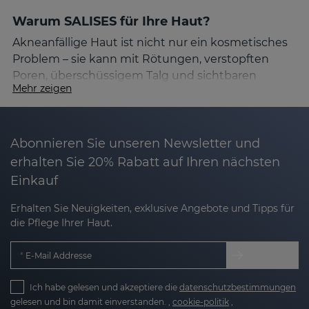
Warum SALISES für Ihre Haut?
Akneanfällige Haut ist nicht nur ein kosmetisches
Problem – sie kann mit Rötungen, verstopften
Poren, überschüssigem Talg und sichtbaren
Mehr zeigen
Narben einhergehen. SALISES kombiniert
fortschrittliche Technologie mit sorgfältig
ausgewählten Wirkstoffen, um eine ganzheitliche
Pflege für diese Hauttypen zu bieten.
Abonnieren Sie unseren Newsletter und
erhalten Sie 20% Rabatt auf Ihren nächsten
Schlüsselwirkstoffe in SALISES
Einkauf
Die Wirksamkeit von SALISES beruht auf der
Erhalten Sie Neuigkeiten, exklusive Angebote und Tipps für
Synergie seiner Inhaltsstoffe, die speziell
die Pflege Ihrer Haut.
entwickelt wurden, um Hautunreinheiten zu
bekämpfen, ohne die Haut auszutrocknen oder
E-Mail Addresse
ihre Schutzbarriere zu schädigen:
Ich habe gelesen und akzeptiere die
datenschutzbestimmungen
Freie und liposomal verkapselte Salicylsäure:
gelesen und bin damit einverstanden. ,
cookie-politik
,