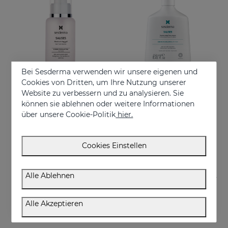
Bei Sesderma verwenden wir unsere eigenen und
Cookies von Dritten, um Ihre Nutzung unserer
Website zu verbessern und zu analysieren. Sie
In den Warenkorb
In den Warenkorb
können sie ablehnen oder weitere Informationen
über unsere Cookie-Politik
hier.
SALISES Feuchtigkeitsgel
SALISES Schaumcreme Ohne Seife
Feuchtigkeitsspendendes Gel, das die Talgproduktion reguliert
Reguliert überschüssigen Talg
44.95 €
22.95 €
Cookies Einstellen
Alle Ablehnen
Alle Akzeptieren