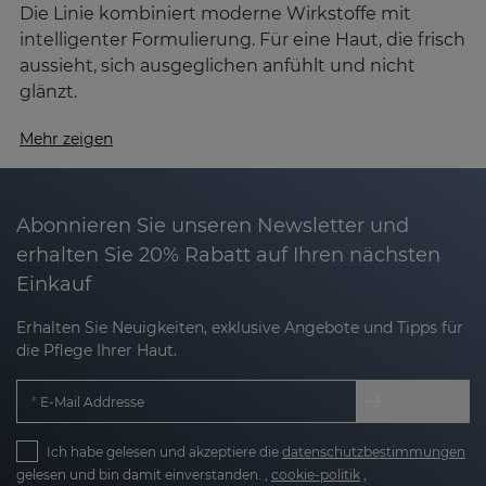
Die Linie kombiniert moderne Wirkstoffe mit
intelligenter Formulierung. Für eine Haut, die frisch
aussieht, sich ausgeglichen anfühlt und nicht
glänzt.
Für Haut, die mehr braucht als nur
Mehr zeigen
Mattierung
SESBALANCE
geht einen Schritt weiter: Es
mattiert nicht nur, sondern bringt deine Haut
Abonnieren Sie unseren Newsletter und
langfristig ins Gleichgewicht. Entwickelt für
erhalten Sie 20% Rabatt auf Ihren nächsten
Mischhaut und fettige Haut – besonders dann,
Einkauf
wenn der Talgüberschuss stört, Poren sichtbar sind
oder das Hautbild unruhig wirkt.
Erhalten Sie Neuigkeiten, exklusive Angebote und Tipps für
die Pflege Ihrer Haut.
Was SESBALANCE für deine Haut tun kann
E-Mail Addresse
Reguliert Talg – ohne auszutrocknen
Mit
Ich habe gelesen und akzeptiere die
Salicylsäure
und
Niacinamid
datenschutzbestimmungen
wird die
gelesen und bin damit einverstanden. ,
cookie-politik
,
Talgproduktion sanft gebremst, ohne die