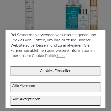
Bei Sesderma verwenden wir unsere eigenen und
Cookies von Dritten, um Ihre Nutzung unserer
Website zu verbessern und zu analysieren. Sie
In den Warenkorb
In den Warenkorb
können sie ablehnen oder weitere Informationen
über unsere Cookie-Politik
hier.
SESBALANCE Gel-Creme
Anti-Aging-PACK Fettige Haut
Mattierende Ölkontrolle
Anti-Aging-Gesichtspflege für fettige und Mischhaut
32.95 €
82.95 €
Cookies Einstellen
Alle Ablehnen
Alle Akzeptieren