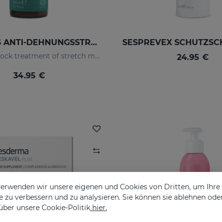
ESTRYSES ANTI-DEHNUNGSSTREIFEN-SERUM FORTE 50 ML
Intensive shock treatment of stretch marks shock (pearly white).
24.95 €
34.95 €
erwenden wir unsere eigenen und Cookies von Dritten, um Ihr
 zu verbessern und zu analysieren. Sie können sie ablehnen ode
über unsere Cookie-Politik
hier.