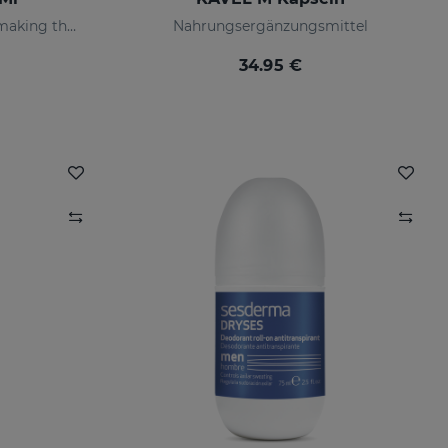
Hydrates, strengthens nails making them more flexible and resilient.
Nahrungsergänzungsmittel
34.95 €