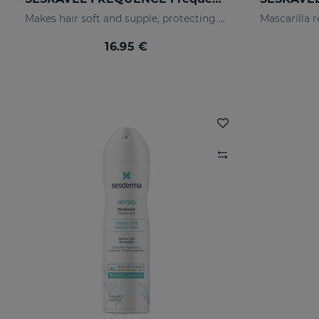
Makes hair soft and supple, protecting it from oxidative damage and external agents.
16.95 €