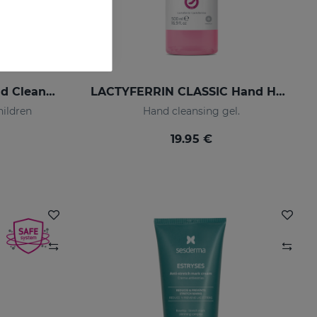
LACTYFERRIN KIDS Hand Cleansing Gel 190ml
LACTYFERRIN CLASSIC Hand Hygiene Gel 500ml
hildren
Hand cleansing gel.
19.95 €