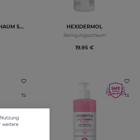
SESPREVEX SCHUTZSCHAUM 50 Ml
HEXIDERMOL
Reinigungsschaum
19.95 €
e Nutzung
r weitere