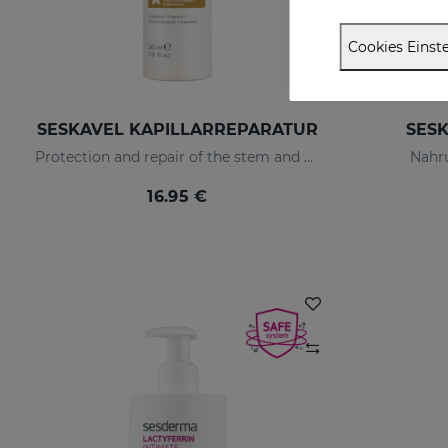
Cookies Einste
SESKAVEL KAPILLARREPARATUR
SESK
Protection and repair of the stem and split ends which regain their natural look.
Nahr
16.95 €