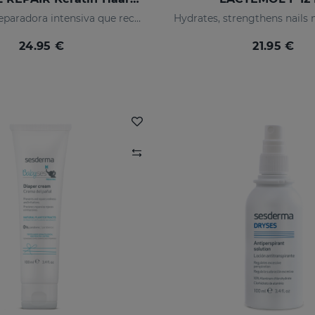
Mascarilla reparadora intensiva que reconstruye, nutre el cabello y evita el encrespamiento.
24.95 €
21.95 €