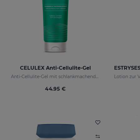
CELULEX Anti-Cellulite-Gel
Anti-Cellulite-Gel mit schlankmachender und straffender Wirkung
44.95 €