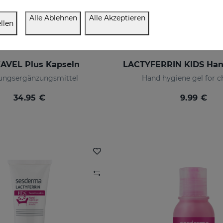
Alle Ablehnen
Alle Akzeptieren
llen
AVEL Plus Kapseln
ungsergänzungsmittel
Hand hygiene gel for c
34.95 €
9.99 €