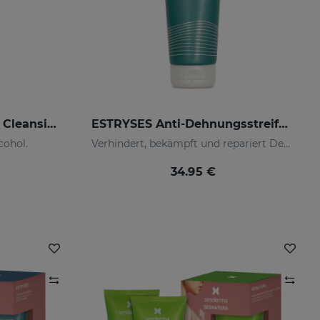
LACTYFERRIN OH Hand Cleansing Gel 80ml
ESTRYSES Anti-Dehnungsstreifen-Creme
cohol.
Verhindert, bekämpft und repariert Dehnungsstreifen, die durch Schwangerschaft, Stillzeit, Fettleibigkeit, Ernährung, Wachstumsperioden (Pubertät), Sport usw. verursacht werden.
34.95 €