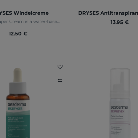
YSES Windelcreme
DRYSES Antitranspira
Babyses Diaper Cream is a water-based paste formulated to protect, relieve and repair possible irritations and redness of the baby's delicate and sensitive skin.
13.95 €
12.50 €