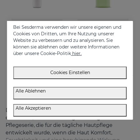
In den Warenkorb
In den Warenkorb
Bei Sesderma verwenden wir unsere eigenen und
Cookies von Dritten, um Ihre Nutzung unserer
HIDRALOE Augenkonturencreme
HIDRALOE Duschgel
Website zu verbessern und zu analysieren. Sie
Moisturizes, decongests, soothes and regenerates
Meet the moisturizing aloe vera bath gel ideal for the whole family, even for the most sensitive skins and babies immature skin
können sie ablehnen oder weitere Informationen
über unsere Cookie-Politik
hier.
21.95 €
10.95 €
Cookies Einstellen
Alle Ablehnen
Alle Akzeptieren
Die
HIDRALOE
Linie von Sesderma ist eine
essentielle, wirksame und gut verträgliche
Pflegeserie, die für die tägliche Hautpflege
entwickelt wurde, wenn die Haut Komfort,