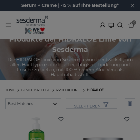
Serum + Creme | -15 % auf Ihre Bestellung*
0
Produkte der HIDRALOE Linie von
Sesderma
Die HIDRALOE Linie von Sesderma wurde entwickelt, um
allen Hauttypen sofortige Feuchtigkeit, Linderung und
Frische zu bieten, mit 100 % reinem Aloe Vera als
Hauptinhaltsstoff.
HOME
GESICHTSPFLEGE
PRODUKTLINIE
HIDRALOE
SELEKTIEREN