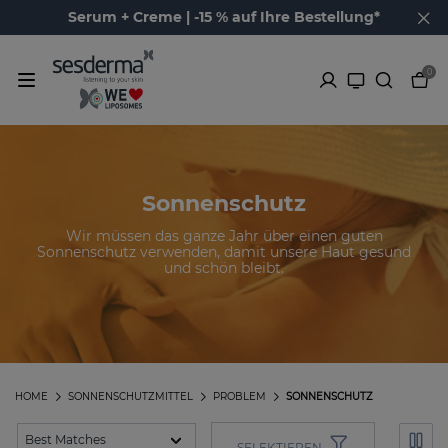
Serum + Creme | -15 % auf Ihre Bestellung*
0
Sonnenschutz
Wir müssen das ganze Jahr über einen guten
Sonnenschutz verwenden, damit unsere Haut gesund
und schön bleibt.
HOME
SONNENSCHUTZMITTEL
PROBLEM
SONNENSCHUTZ
SELEKTIEREN