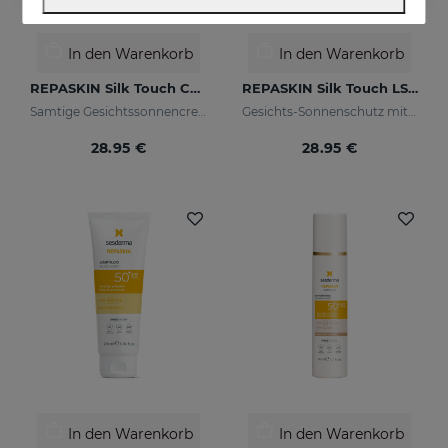
In den Warenkorb
In den Warenkorb
REPASKIN Silk Touch Color LSF50
REPASKIN Silk Touch LSF50
Samtige Gesichtssonnencreme mit Farbe
Gesichts-Sonnenschutz mit samtigem Finish
28.95 €
28.95 €
In den Warenkorb
In den Warenkorb