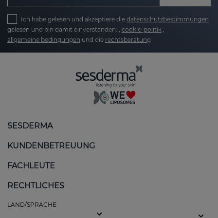
Ich habe gelesen und akzeptiere die
datenschutzbestimmungen
gelesen und bin damit einverstanden. ,
cookie-politik
,
allgemeine bedingungen
und die
rechtsberatung
SESDERMA
KUNDENBETREUUNG
FACHLEUTE
RECHTLICHES
LAND/SPRACHE