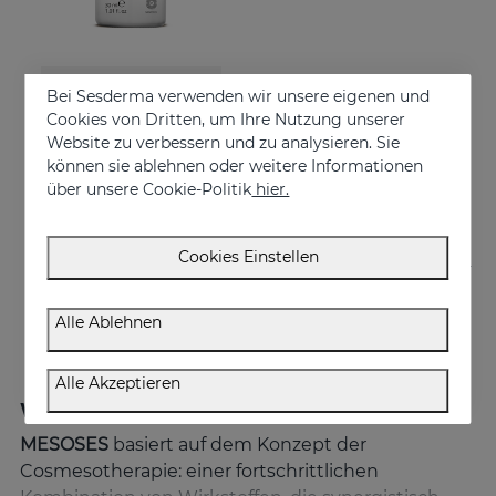
In den Warenkorb
Bei Sesderma verwenden wir unsere eigenen und
Cookies von Dritten, um Ihre Nutzung unserer
MESOSES Liposomal Serum
Website zu verbessern und zu analysieren. Sie
Supreme Anti-ageing Serum
können sie ablehnen oder weitere Informationen
über unsere Cookie-Politik
hier.
61.95 €
Cookies Einstellen
Alle Ablehnen
Alle Akzeptieren
Was unterscheidet MESOSES?
MESOSES
basiert auf dem Konzept der
Cosmesotherapie: einer fortschrittlichen