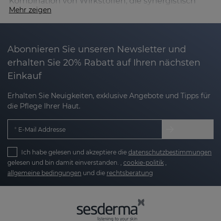
Kombination von Wirkstoffen, die synergistisch
Mehr zeigen
wirken und gezielt auf die Zeichen der
Hautalterung einwirken.
In den Formulierungen finden Sie einen
Abonnieren Sie unseren Newsletter und
leistungsstarken Cocktail aus:
erhalten Sie 20% Rabatt auf Ihren nächsten
Einkauf
Aminosäuren
, die essenziell für den Erhalt von
Erhalten Sie Neuigkeiten, exklusive Angebote und Tipps für
Elastizität und Hautkomfort sind und
die Pflege Ihrer Haut.
revitalisierende Vorteile bieten.
E-Mail Addresse
Hyaluronsäure
, die zur Verbesserung der
Feuchtigkeitsversorgung und des Hautbildes
Ich habe gelesen und akzeptiere die
datenschutzbestimmungen
beiträgt.
gelesen und bin damit einverstanden. ,
cookie-politik
,
allgemeine bedingungen
und die
rechtsberatung
Antioxidativen Vitaminen (C, E und B3)
, die
maßgeblich zur Förderung von Ausstrahlung
und Vitalität beitragen.
Edelweißblüte
, einem Anti-Aging-Wirkstoff