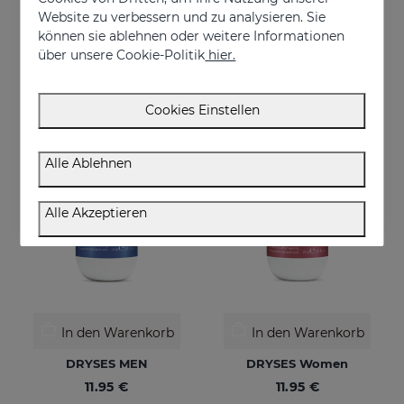
Website zu verbessern und zu analysieren. Sie
BABYSES Windelcreme
DRYSES Antitranspirant-Lösung
können sie ablehnen oder weitere Informationen
Babyses Diaper Cream is a water-based paste formulated to protect, relieve and repair possible irritations and redness of the baby's delicate and sensitive skin.
13.95 €
über unsere Cookie-Politik
hier.
12.50 €
Cookies Einstellen
Alle Ablehnen
Alle Akzeptieren
In den Warenkorb
In den Warenkorb
DRYSES MEN
DRYSES Women
11.95 €
11.95 €