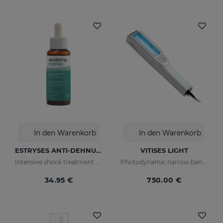
In den Warenkorb
In den Warenkorb
ESTRYSES ANTI-DEHNUNGSSTREIFEN-SERUM FORTE 50 ML
VITISES LIGHT
Intensive shock treatment of stretch marks shock (pearly white).
Photodynamic narrow bandwidth therapy device
34.95 €
750.00 €