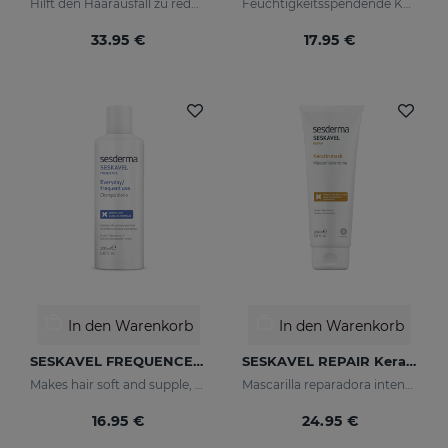
Hilft den Haarausfall zu reduzieren
Feuchtigkeitsspendende Körpermilch
33.95 €
17.95 €
In den Warenkorb
In den Warenkorb
SESKAVEL FREQUENCE Frequenzshampoo
SESKAVEL REPAIR Keratin-Haarkur
Makes hair soft and supple, protecting it from oxidative damage and external agents.
Mascarilla reparadora intensiva que reconstruye, nutre el cabello y evita el encrespamiento.
16.95 €
24.95 €