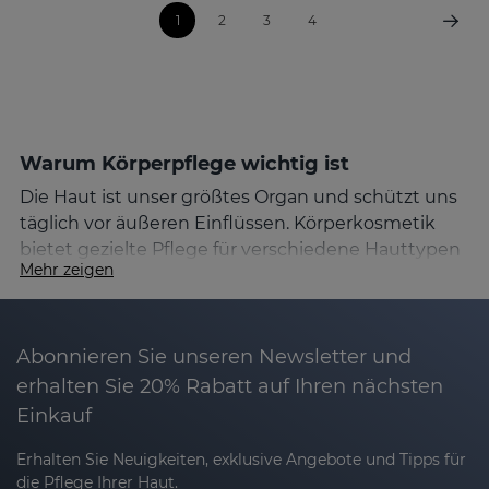
1
2
3
4
Warum Körperpflege wichtig ist
Die Haut ist unser größtes Organ und schützt uns
täglich vor äußeren Einflüssen. Körperkosmetik
bietet gezielte Pflege für verschiedene Hauttypen
Mehr zeigen
und Hautbedürfnisse, die das Wohlbefinden und
die Hautgesundheit fördern.
Körperpflegeprodukte auswählen
Abonnieren Sie unseren Newsletter und
Finde die besten Produkte für deine
erhalten Sie 20% Rabatt auf Ihren nächsten
Hautbedürfnisse, ob Anti-Haarausfall-Shampoo,
Einkauf
Pflege gegen starkes Schwitzen,
Erhalten Sie Neuigkeiten, exklusive Angebote und Tipps für
Feuchtigkeitscremes für trockene Haut oder Anti-
die Pflege Ihrer Haut.
Cellulite-Lotionen. So genießt du die vielfältigen