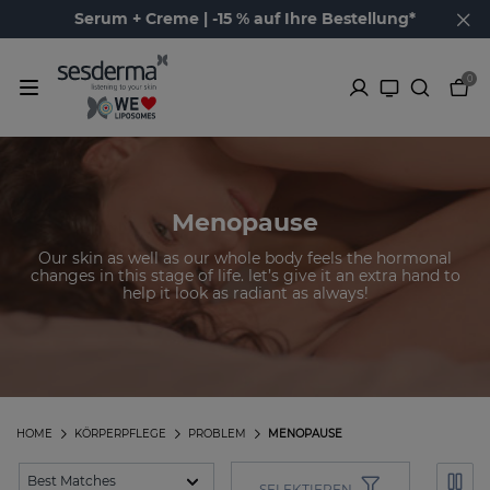
Serum + Creme | -15 % auf Ihre Bestellung*
0
Menopause
Our skin as well as our whole body feels the hormonal
changes in this stage of life. let’s give it an extra hand to
help it look as radiant as always!
HOME
KÖRPERPFLEGE
PROBLEM
MENOPAUSE
SELEKTIEREN