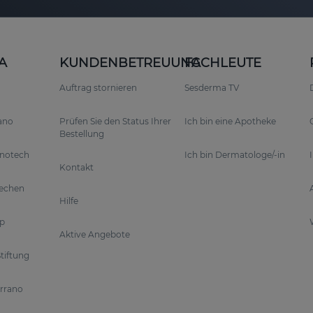
A
KUNDENBETREUUNG
FACHLEUTE
Auftrag stornieren
Sesderma TV
rano
Prüfen Sie den Status Ihrer
Ich bin eine Apotheke
Bestellung
anotech
Ich bin Dermatologe/-in
Kontakt
rechen
Hilfe
p
Aktive Angebote
tiftung
errano