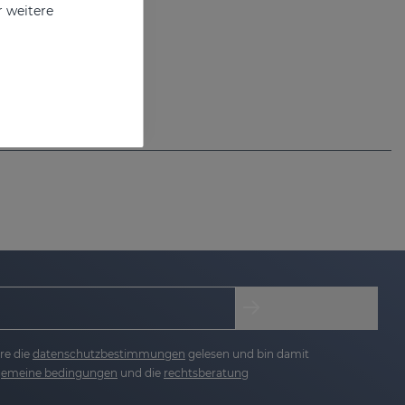
r weitere
auf Grüntee
re die
datenschutzbestimmungen
gelesen und bin damit
lgemeine bedingungen
und die
rechtsberatung