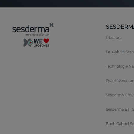
SESDERM
Über uns
Dr. Gabriel Ser
Technologie N
Qualitätsversp
Sesderma Grou
Sesderma Bali S
Buch Gabriel S