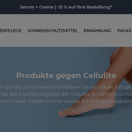
Serum + Creme | -15 % auf Ihre Bestellung*
ERPFLEGE
SONNENSCHUTZMITTEL
ERNÄHRUNG
PACKS
Produkte gegen Cellulite
n Sie die Zentimeter, mobilisieren Sie das lokale Fett
Sie das Erscheinungsbild der Cellulite. Es ist nicht einfa
harrlichkeit werden immer wieder echte Ergebnisse erzie