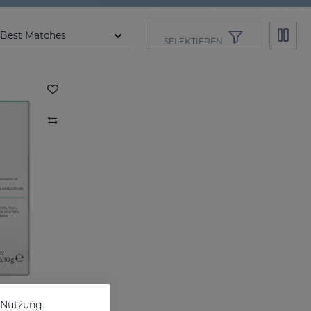
SELEKTIEREN
e Nutzung
apseln