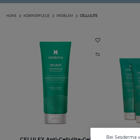
HOME
KÖRPERPFLEGE
PROBLEM
CELLULITE
Bei Sesderma v
CELULEX Anti-Cellulite-Gel