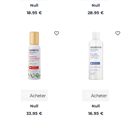
Null
Null
18.95 €
28.95 €
Acheter
Acheter
Null
Null
33.95 €
16.95 €