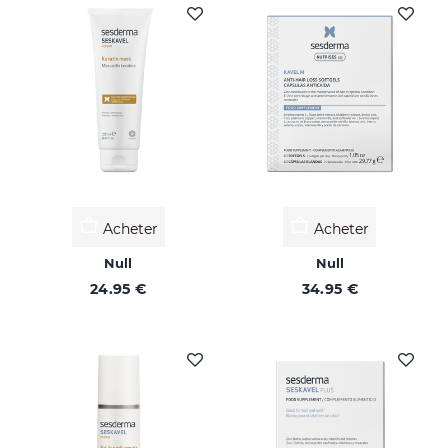
Acheter
Acheter
Null
Null
24.95 €
34.95 €