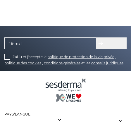
E-mail
J'ai lu et j'accepte le
politique de protection de la vie privée
,
politique des cookies
,
conditions générales
et les
conseils juridiques
PAYS/LANGUE