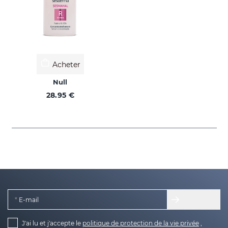
Acheter
Null
28.95 €
E-mail
J'ai lu et j'accepte le
politique de protection de la vie privée
,