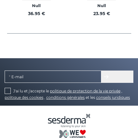
Null
Null
36.95 €
23.95 €
E-mail
J'ai lu et j'accepte le
politique de protection de la vie privée
,
politique des cookies
,
conditions générales
et les
conseils juridiques