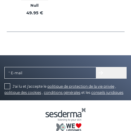
Null
49.95 €
E-mail
J'ai lu et j'accepte le
politique de protection de la vie privée
,
politique des cookies
,
conditions générales
et les
conseils juridiques