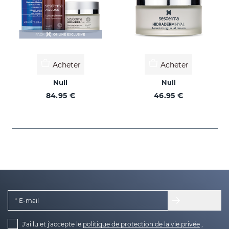
Acheter
Acheter
Null
Null
84.95 €
46.95 €
E-mail
J'ai lu et j'accepte le
politique de protection de la vie privée
,