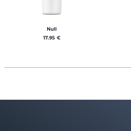
Null
17.95 €