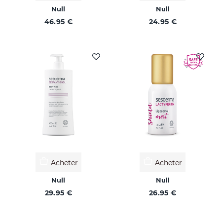
Null
Null
46.95 €
24.95 €
Acheter
Acheter
Null
Null
29.95 €
26.95 €