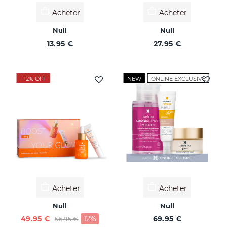
Acheter
Acheter
Null
Null
13.95 €
27.95 €
- 12%
OFF
NEW
ONLINE EXCLUSIVE
Acheter
Acheter
Null
Null
Price reduced from
to
49.95 €
12%
69.95 €
56.95 €