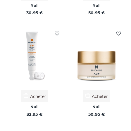
Null
Null
30.95 €
50.95 €
Acheter
Acheter
Null
Null
32.95 €
50.95 €