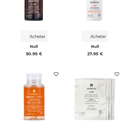
Acheter
Acheter
Null
Null
50.95 €
27.95 €