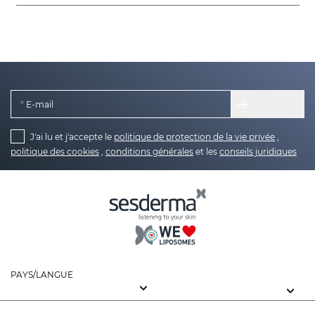
E-mail
J'ai lu et j'accepte le
politique de protection de la vie privée
,
politique des cookies
,
conditions générales
et les
conseils juridiques
PAYS/LANGUE