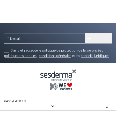
E-mail
J'ai lu et j'accepte le
politique de protection de la vie privée
,
politique des cookies
,
conditions générales
et les
conseils juridiques
PAYS/LANGUE