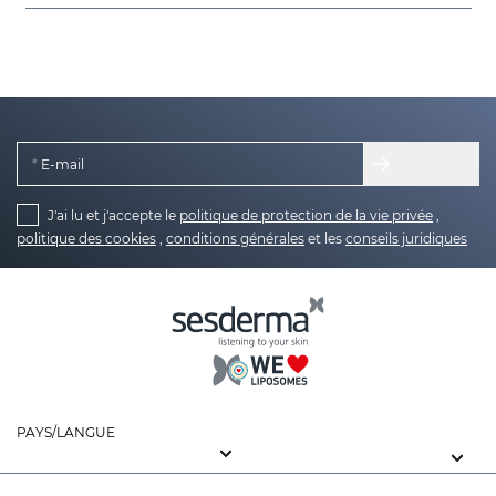
E-mail
J'ai lu et j'accepte le
politique de protection de la vie privée
,
politique des cookies
,
conditions générales
et les
conseils juridiques
PAYS/LANGUE