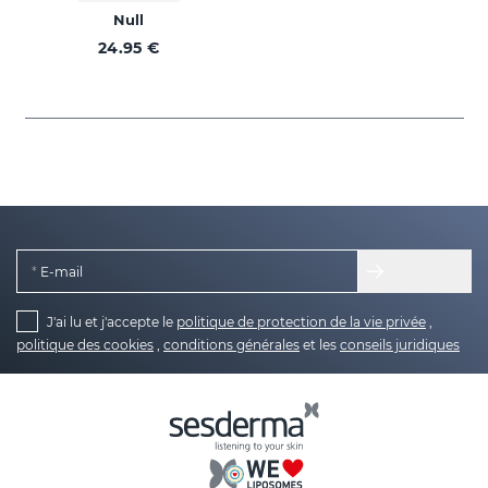
Null
24.95 €
E-mail
J'ai lu et j'accepte le
politique de protection de la vie privée
,
politique des cookies
,
conditions générales
et les
conseils juridiques