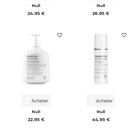
Null
Null
24.95 €
26.95 €
Acheter
Acheter
Null
Null
22.95 €
44.95 €