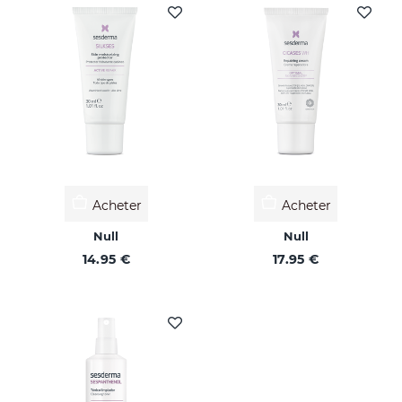
Acheter
Acheter
Null
Null
14.95 €
17.95 €