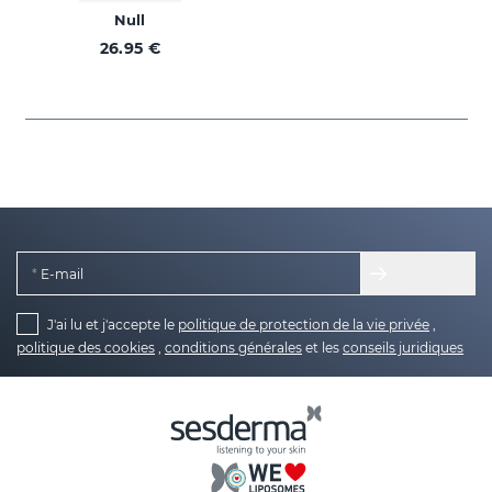
Null
26.95 €
E-mail
J'ai lu et j'accepte le
politique de protection de la vie privée
,
politique des cookies
,
conditions générales
et les
conseils juridiques