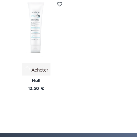
Acheter
Null
12.50 €