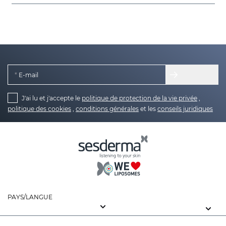
E-mail
J'ai lu et j'accepte le
politique de protection de la vie privée
,
politique des cookies
,
conditions générales
et les
conseils juridiques
PAYS/LANGUE