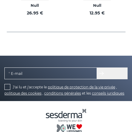
Null
Null
26.95 €
12.95 €
E-mail
J'ai lu et j'accepte le
politique de protection de la vie privée
,
politique des cookies
,
conditions générales
et les
conseils juridiques