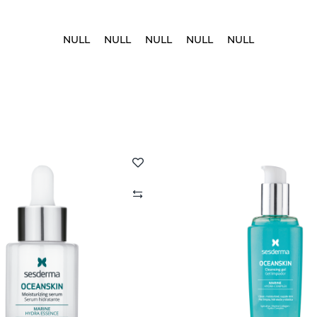
NULL
NULL
NULL
NULL
NULL