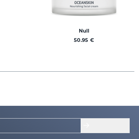
Null
50.95 €