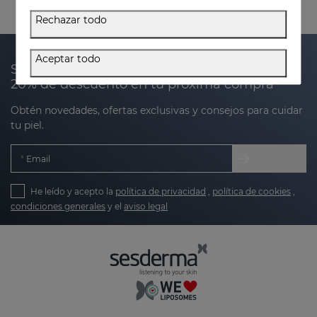
Rechazar todo
Aceptar todo
Suscríbete a nuestra newsletter y recibe un
20% de descuento en tu próxima compra
Obtén novedades, ofertas exclusivas y consejos para cuidar
tu piel.
Email
He leído y acepto la
política de privacidad
,
política de cookies
,
condiciones generales
y el
aviso legal