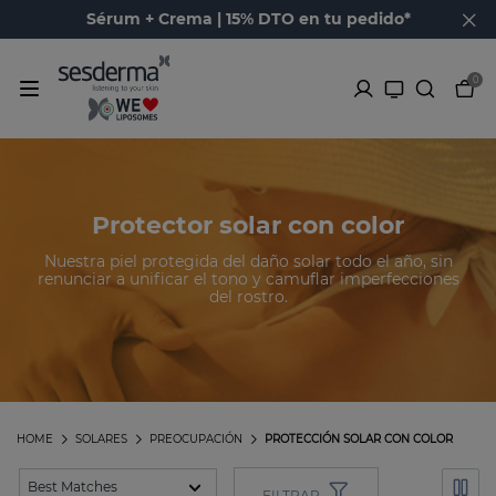
Sérum + Crema | 15% DTO en tu pedido*
0
Protector solar con color
Nuestra piel protegida del daño solar todo el año, sin
renunciar a unificar el tono y camuflar imperfecciones
del rostro.
HOME
SOLARES
PREOCUPACIÓN
PROTECCIÓN SOLAR CON COLOR
FILTRAR