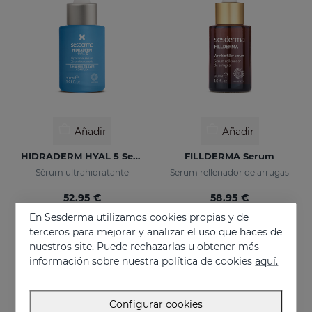
Añadir
Añadir
HIDRADERM HYAL 5 Serum
FILLDERMA Serum
Sérum ultrahidratante
Serum rellenador de arrugas
52.95 €
58.95 €
En Sesderma utilizamos cookies propias y de
terceros para mejorar y analizar el uso que haces de
nuestros site. Puede rechazarlas u obtener más
información sobre nuestra política de cookies
aquí.
Configurar cookies