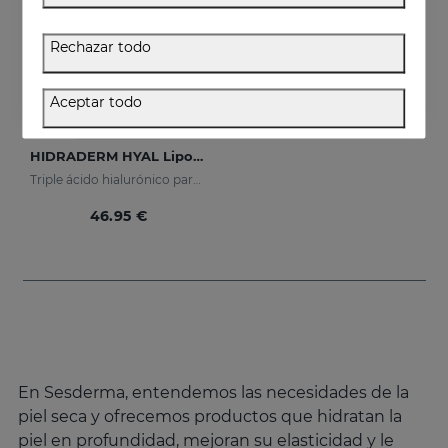
Rechazar todo
Aceptar todo
Añadir
HIDRADERM HYAL Liposomal Serum
Triple ácido hialurónico para una hidratación x3
46.95 €
En Sesderma, entendemos las necesidades de la
piel seca y ofrecemos productos que hidratan la
piel en profundidad, mejoran su elasticidad y le