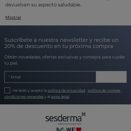
devuelven su aspecto saludable.
¿Cómo cuidar la piel seca?
Mostrar
El cuidado de la piel seca radica en tres pilares
fundamentales:
hidratar, nutrir y proteger
. Estos
Suscríbete a nuestra newsletter y recibe un
pasos ayudan a restaurar el equilibrio natural de la
20% de descuento en tu próxima compra
piel, reforzando su barrera protectora y reduciendo
la pérdida de agua. Gracias a nuestra exclusiva
Obtén novedades, ofertas exclusivas y consejos para cuidar
tecnología Nanotech y a nuestras fórmulas
tu piel.
avanzadas, los productos de Sesderma
no solo
hidratan en la superficie, sino que también actúan
Email
en las capas más profundas
, logrando una
hidratación completa y duradera.
He leído y acepto la
política de privacidad
,
política de cookies
,
condiciones generales
y el
aviso legal
Características y causas de la piel
seca