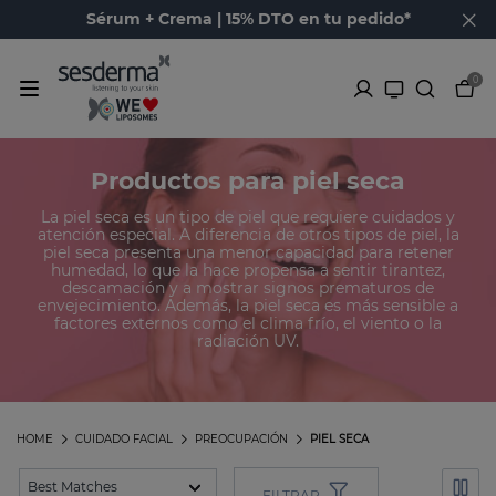
Sérum + Crema | 15% DTO en tu pedido*
0
Productos para piel seca
La piel seca es un tipo de piel que requiere cuidados y
atención especial. A diferencia de otros tipos de piel, la
piel seca presenta una menor capacidad para retener
humedad, lo que la hace propensa a sentir tirantez,
descamación y a mostrar signos prematuros de
envejecimiento. Además, la piel seca es más sensible a
factores externos como el clima frío, el viento o la
radiación UV.
HOME
CUIDADO FACIAL
PREOCUPACIÓN
PIEL SECA
FILTRAR