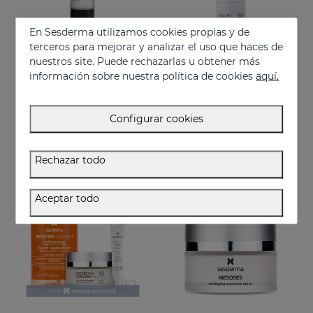
En Sesderma utilizamos cookies propias y de
terceros para mejorar y analizar el uso que haces de
nuestros site. Puede rechazarlas u obtener más
Añadir
Añadir
información sobre nuestra política de cookies
aquí.
SESDERMA MEN Supreme Antiaging Lotion
SERENITY Face & Pillow Mist
La antiedad definitiva para la piel masculina. Con retinol y ácido hialurónico
Mist relajante para rostro y almohada
Configurar cookies
39.95 €
32.95 €
Rechazar todo
EXCLUSIVO ONLINE
Aceptar todo