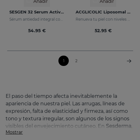
Añadir
Añadir
SESGEN 32 Serum Activador Celular
ACGLICOLIC Liposomal Serum
Sérum antiedad integral con activos avanzados
Renueva tu piel con niveles de eficacia nunca antes alcanzados
54.95 €
52.95 €
1
2
El paso del tiempo afecta inevitablemente la
apariencia de nuestra piel. Las arrugas, líneas de
expresión, falta de elasticidad y firmeza, así como
tono y textura irregular, son algunos de los signos
visibles del envejecimiento cutáneo. En
Sesderma
,
Mostrar
sabemos que mantener una piel joven y preservar