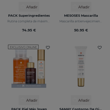
Añadir
Añadir
PACK Superingredientes
MESOSES Mascarilla
Rutina completa de máxima hidratación, luminosidad y acción antiedad.
Mascarilla antienvejecimiento suprema
74.95 €
50.95 €
EXCLUSIVO ONLINE
Añadir
Añadir
PACK Piel Más Joven
SAMAY Contorno De Ojos