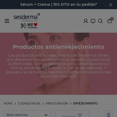
Sérum + Crema | 15% DTO en tu pedido*
0
Productos antienvejecimiento
Los productos anti envejecimiento de Sesderma tienen
una diferencia fundamental con la cosmética tradicional:
la efectividad. Somos dermatólogos y desde la práctica
clínica, escuchamos a diario la piel de las personas. Y
gracias a la tecnología Nanotech, formulamos soluciones
altamente efectivas.
HOME
CUIDADO FACIAL
PREOCUPACIÓN
ENVEJECIMIENTO
FILTRAR