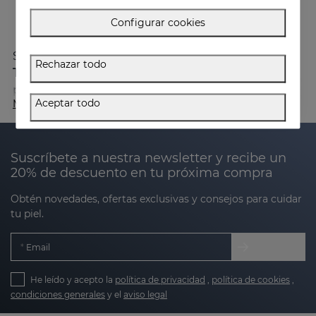
Configurar cookies
Su tecnología única de penetración celular:
NANO-
Rechazar todo
TPC
, favorece la absorción de activos a través de la
piel.
Aceptar todo
Mostrar
Suscríbete a nuestra newsletter y recibe un
20% de descuento en tu próxima compra
Obtén novedades, ofertas exclusivas y consejos para cuidar
tu piel.
Email
He leído y acepto la
política de privacidad
,
política de cookies
,
condiciones generales
y el
aviso legal