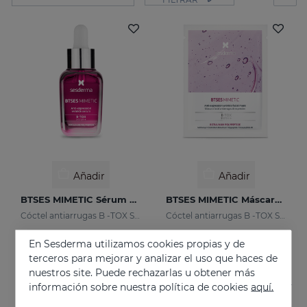
Añadir
Añadir
BTSES MIMETIC Sérum Antiarrugas De Expresión
BTSES MIMETIC Máscara Facial
Cóctel antiarrugas B -TOX System +
Cóctel antiarrugas B -TOX System +
89.95 €
54.95 €
En Sesderma utilizamos cookies propias y de
terceros para mejorar y analizar el uso que haces de
nuestros site. Puede rechazarlas u obtener más
información sobre nuestra política de cookies
aquí.