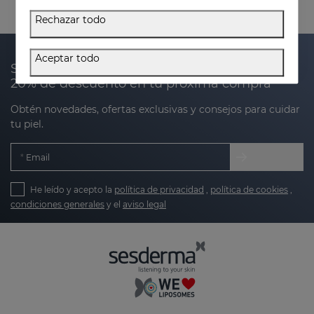
Rechazar todo
Aceptar todo
Suscríbete a nuestra newsletter y recibe un
20% de descuento en tu próxima compra
Obtén novedades, ofertas exclusivas y consejos para cuidar
tu piel.
Email
He leído y acepto la
política de privacidad
,
política de cookies
,
condiciones generales
y el
aviso legal