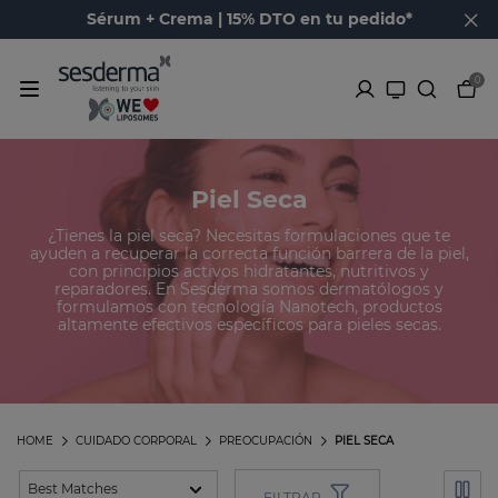
Sérum + Crema | 15% DTO en tu pedido*
0
Piel Seca
¿Tienes la piel seca? Necesitas formulaciones que te
ayuden a recuperar la correcta función barrera de la piel,
con principios activos hidratantes, nutritivos y
reparadores. En Sesderma somos dermatólogos y
formulamos con tecnología Nanotech, productos
altamente efectivos específicos para pieles secas.
HOME
CUIDADO CORPORAL
PREOCUPACIÓN
PIEL SECA
FILTRAR