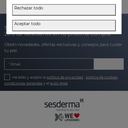
Rechazar todo
Aceptar todo
Suscríbete a nuestra newsletter y recibe un
20% de descuento en tu próxima compra
Obtén novedades, ofertas exclusivas y consejos para cuidar
tu piel.
Email
He leído y acepto la
política de privacidad
,
política de cookies
,
condiciones generales
y el
aviso legal