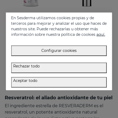
En Sesderma utilizamos cookies propias y de
Añadir
Añadir
terceros para mejorar y analizar el uso que haces de
nuestros site. Puede rechazarlas u obtener más
RESVERADERM Mist
RESVERADERM Antiox Concentrado Antienvejecimiento
información sobre nuestra política de cookies
aquí.
El aliado perfecto y un booster de belleza para tener siempre a mano
Potente cóctel antioxidante con resveratrol
27.95 €
57.95 €
Configurar cookies
Rechazar todo
Aceptar todo
Resveratrol: el aliado antioxidante de tu piel
El ingrediente estrella de RESVERADERM es el
resveratrol, un potente antioxidante natural