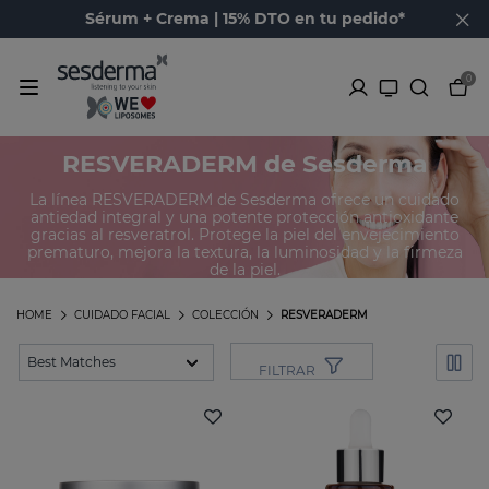
Sérum + Crema | 15% DTO en tu pedido*
0
Productos de la línea
RESVERADERM de Sesderma
La línea RESVERADERM de Sesderma ofrece un cuidado
antiedad integral y una potente protección antioxidante
gracias al resveratrol. Protege la piel del envejecimiento
prematuro, mejora la textura, la luminosidad y la firmeza
de la piel.
HOME
CUIDADO FACIAL
COLECCIÓN
RESVERADERM
FILTRAR