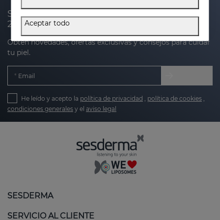
Suscríbete a nuestra newsletter y recibe un
20% de descuento en tu próxima compra
Aceptar todo
Obtén novedades, ofertas exclusivas y consejos para cuidar
tu piel.
Email
He leído y acepto la
política de privacidad
,
política de cookies
,
condiciones generales
y el
aviso legal
SESDERMA
SERVICIO AL CLIENTE