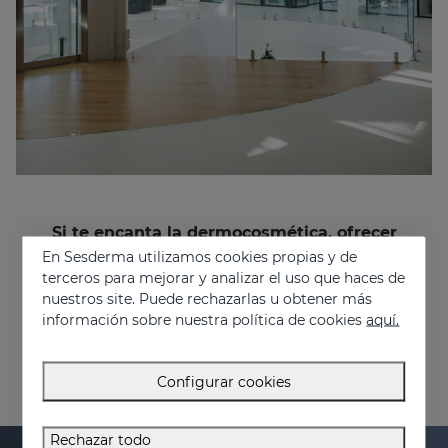
Si te encanta la dermocosmética, ofrecer
soluciones a los problemas de las personas y
En Sesderma utilizamos cookies propias y de
quieres trabajar en un entorno multinacional y
terceros para mejorar y analizar el uso que haces de
multicultural, ¡únete a nosotros!
nuestros site. Puede rechazarlas u obtener más
información sobre nuestra política de cookies
aquí.
recruitment@sesderma.com
Configurar cookies
Rechazar todo