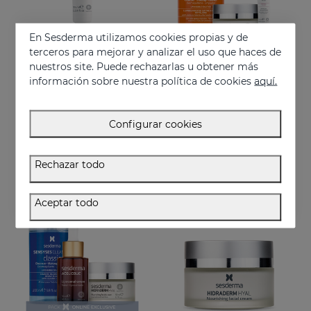
En Sesderma utilizamos cookies propias y de
terceros para mejorar y analizar el uso que haces de
nuestros site. Puede rechazarlas u obtener más
información sobre nuestra política de cookies
aquí.
Añadir
Añadir
HIDRADERM HYAL Contorno De Ojos
PACK Superingredientes
Configurar cookies
Hidratación x3 para la zona del contorno de ojo
Rutina completa de máxima hidratación, luminosidad y acción antiedad.
30.95 €
74.95 €
Rechazar todo
EXCLUSIVO ONLINE
Aceptar todo